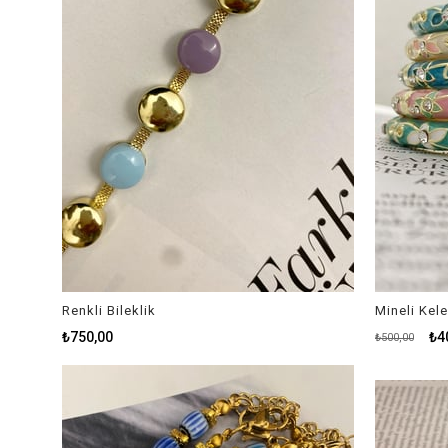
Renkli Bileklik
Mineli Kele
₺750,00
₺4
₺500,00