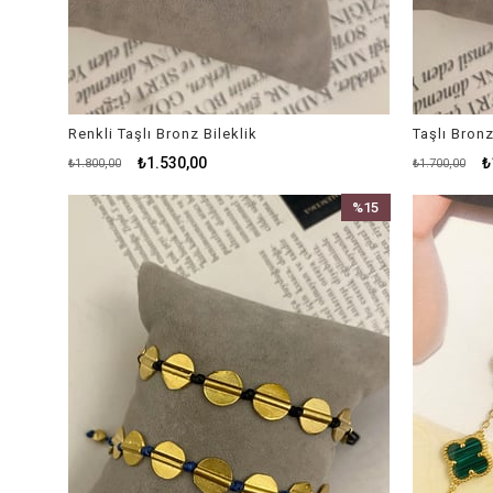
Renkli Taşlı Bronz Bileklik
Taşlı Bronz
₺1.530,00
₺
₺1.800,00
₺1.700,00
%15
İndirim
%15İndirim