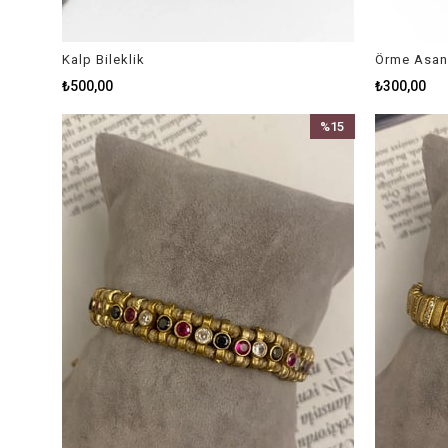
Kalp Bileklik
Örme Asans
₺500,00
₺300,00
%15
İndirim
%15İndirim