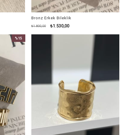
Bronz Erkek Bileklik
₺1.530,00
₺1.800,00
%15
İndirim
%15İndirim