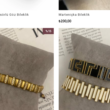
örlü Göz Bileklik
Marteniçka Bileklik
₺200,00
%15
İndirim
%15İndirim