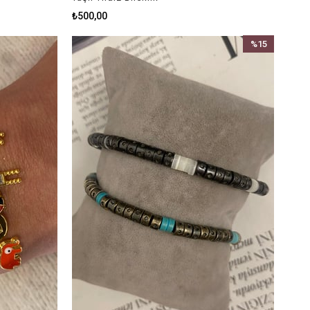
₺500,00
%15
İndirim
%15İndirim