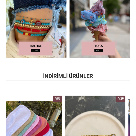
INDIRIMLI ÜRÜNLER
%85
%20
İndirim
İndirim
%85İndirim
%20İndirim