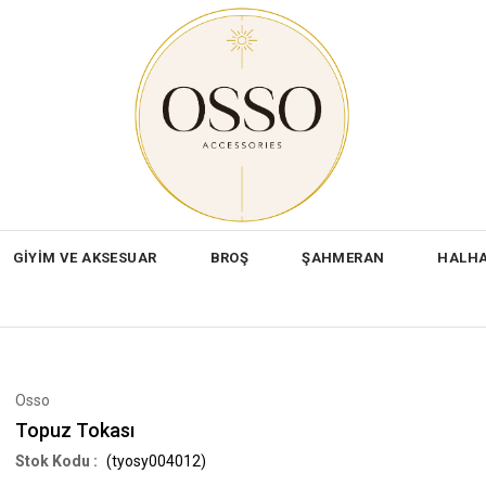
GİYİM VE AKSESUAR
BROŞ
ŞAHMERAN
HALH
Osso
Topuz Tokası
(tyosy004012)