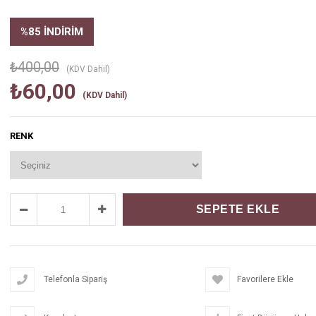
%
85
İNDIRIM
₺400,00
(KDV Dahil)
₺60,00
(KDV Dahil)
RENK
Telefonla Sipariş
Favorilere Ekle