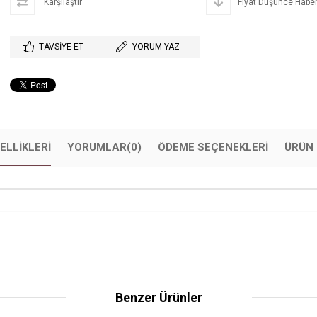
Karşılaştır
Fiyat Düşünce Haber
TAVSIYE ET
YORUM YAZ
ELLIKLERI
YORUMLAR
(0)
ÖDEME SEÇENEKLERI
ÜRÜN 
Benzer Ürünler