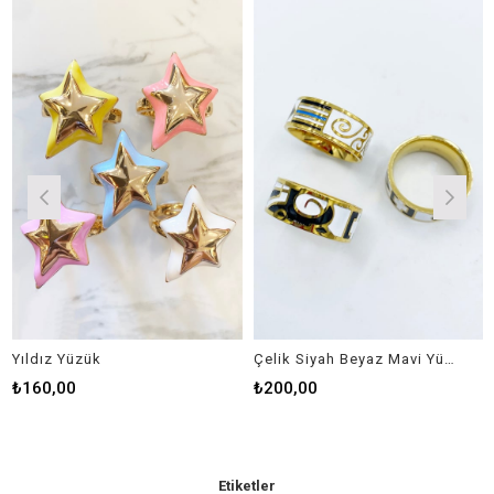
Yıldız Yüzük
Çelik Siyah Beyaz Mavi Yüzük
₺160,00
₺200,00
₺
Etiketler