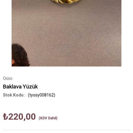
Osso
Baklava Yüzük
(tyosy008162)
₺220,00
(KDV Dahil)