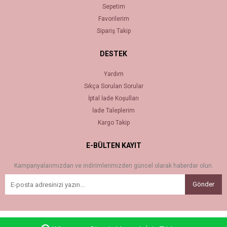
Sepetim
Favorilerim
Sipariş Takip
DESTEK
Yardım
Sıkça Sorulan Sorular
İptal İade Koşulları
İade Taleplerim
Kargo Takip
E-BÜLTEN KAYIT
Kampanyalarımızdan ve indirimlerimizden güncel olarak haberdar olun.
Gönder
Bu sitenin kurulumu
Keyo Digital
tarafından yapılmıştır.