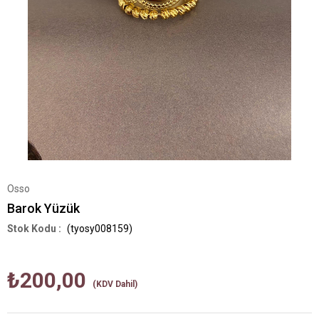
Osso
Barok Yüzük
(tyosy008159)
₺200,00
(KDV Dahil)