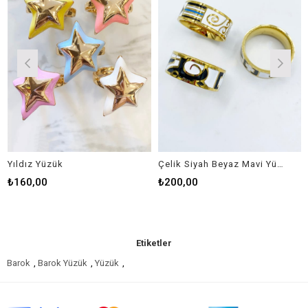
Yıldız Yüzük
Çelik Siyah Beyaz Mavi Yüzük
₺160,00
₺200,00
₺
Etiketler
Barok
,
Barok Yüzük
,
Yüzük
,