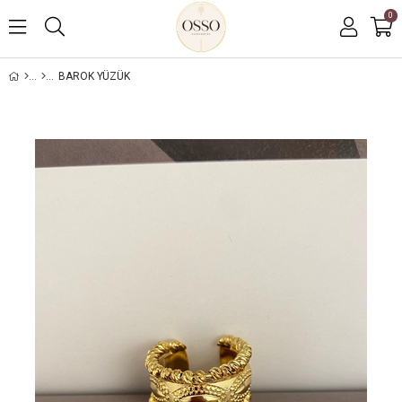
0
BAROK YÜZÜK