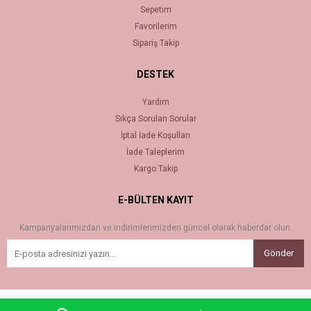
Sepetim
Favorilerim
Sipariş Takip
DESTEK
Yardım
Sıkça Sorulan Sorular
İptal İade Koşulları
İade Taleplerim
Kargo Takip
E-BÜLTEN KAYIT
Kampanyalarımızdan ve indirimlerimizden güncel olarak haberdar olun.
Gönder
Bu sitenin kurulumu
Keyo Digital
tarafından yapılmıştır.