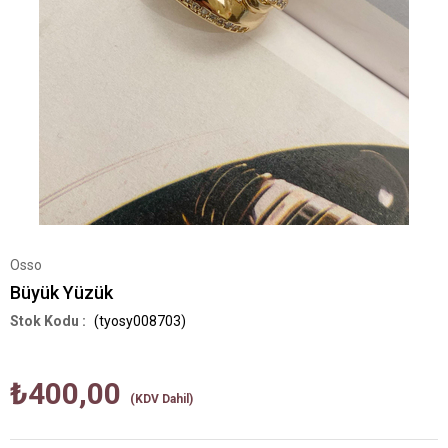
Osso
Büyük Yüzük
(tyosy008703)
₺400,00
(KDV Dahil)