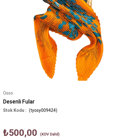
Osso
Desenli Fular
(tyosy009424)
₺500,00
(KDV Dahil)