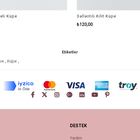
li Küpe
Sallantılı Kilit Küpe
₺120,00
Etiketler
pe
,
Küpe
,
DESTEK
Yardım