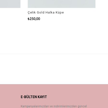
Çelik Gold Halka Küpe
₺250,00
E-BÜLTEN KAYIT
Kampanyalarımızdan ve indirimlerimizden güncel