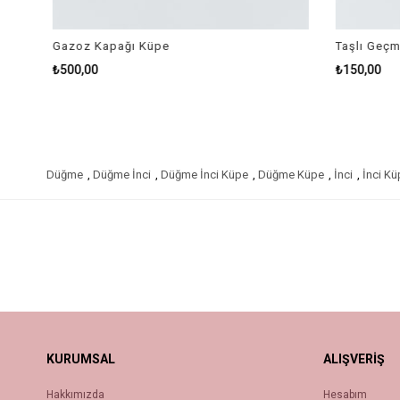
Gazoz Kapağı Küpe
Taşlı Geçme
₺500,00
₺150,00
Düğme
,
Düğme İnci
,
Düğme İnci Küpe
,
Düğme Küpe
,
İnci
,
İnci Kü
KURUMSAL
ALIŞVERİŞ
Hakkımızda
Hesabım