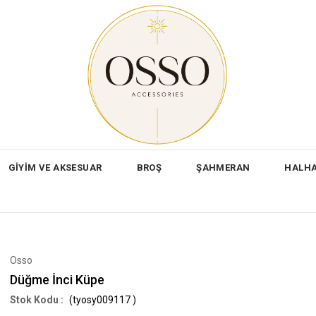
GİYİM VE AKSESUAR
BROŞ
ŞAHMERAN
HALH
Osso
Düğme İnci Küpe
(tyosy009117 )