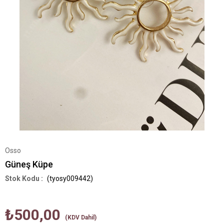
Osso
Güneş Küpe
(tyosy009442)
₺500,00
(KDV Dahil)