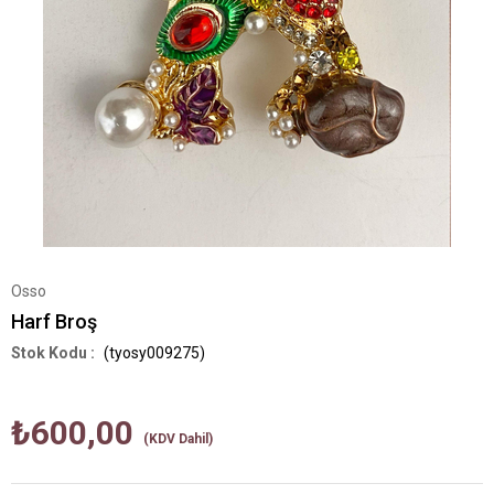
Osso
Harf Broş
(tyosy009275)
₺600,00
(KDV Dahil)