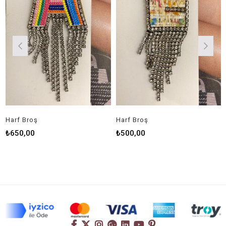
Harf Broş
Harf Broş
H
₺650,00
₺500,00
₺