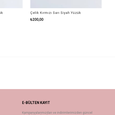
k
Çelik Kırmızı Sarı Siyah Yüzük
₺200,00
E-BÜLTEN KAYIT
Kampanyalarımızdan ve indirimlerimizden güncel