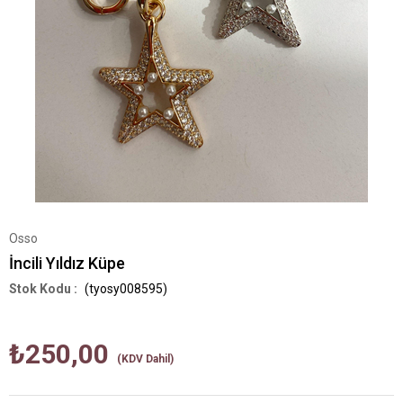
Osso
İncili Yıldız Küpe
(tyosy008595)
₺250,00
(KDV Dahil)