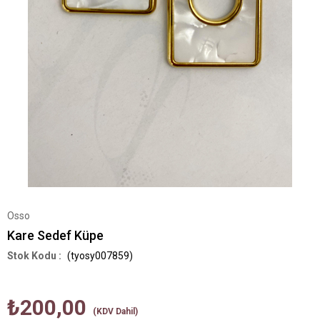
Osso
Kare Sedef Küpe
(tyosy007859)
₺200,00
(KDV Dahil)