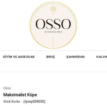
GİYİM VE AKSESUAR
BROŞ
ŞAHMERAN
HALH
Osso
Maksimalist Küpe
(tyosy009035)