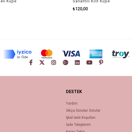
li Küpe
Sallantılı Kilit Küpe
₺120,00
DESTEK
Yardım
Sıkça Sorulan Sorular
İptal İade Koşulları
İade Taleplerim
Kargo Takip