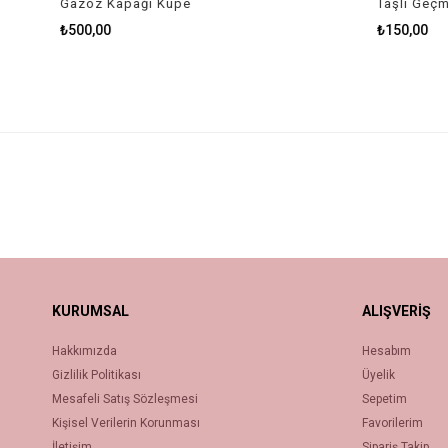
Gazoz Kapağı Küpe
Taşlı Geçme
₺500,00
₺150,00
KURUMSAL
ALIŞVERİŞ
Hakkımızda
Hesabım
Gizlilik Politikası
Üyelik
Mesafeli Satış Sözleşmesi
Sepetim
Kişisel Verilerin Korunması
Favorilerim
İletişim
Sipariş Takip