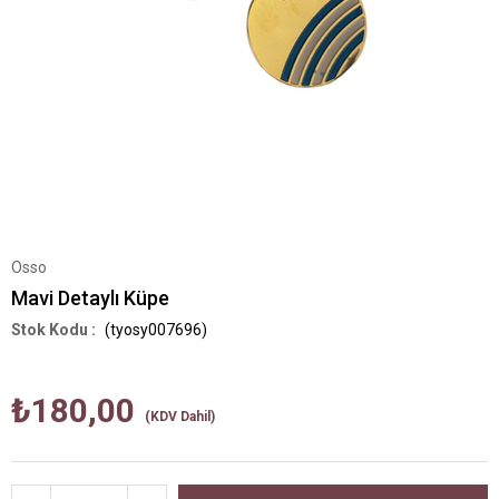
Osso
Mavi Detaylı Küpe
(tyosy007696)
₺180,00
(KDV Dahil)