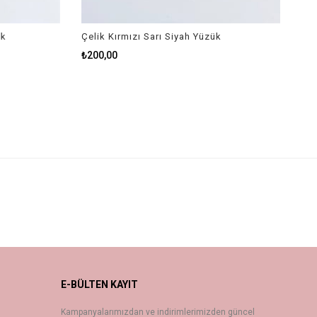
k
Çelik Kırmızı Sarı Siyah Yüzük
₺200,00
E-BÜLTEN KAYIT
Kampanyalarımızdan ve indirimlerimizden güncel