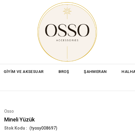
GİYİM VE AKSESUAR
BROŞ
ŞAHMERAN
HALH
Osso
Mineli Yüzük
(tyosy008697)