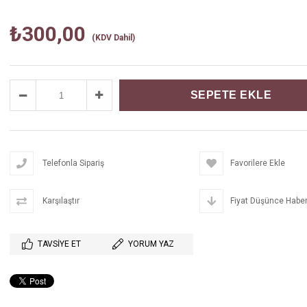
₺300,00
(KDV Dahil)
Telefonla Sipariş
Favorilere Ekle
Karşılaştır
Fiyat Düşünce Haber
TAVSIYE ET
YORUM YAZ