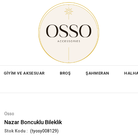
GİYİM VE AKSESUAR
BROŞ
ŞAHMERAN
HALH
Osso
Nazar Boncuklu Bileklik
(tyosy008129)