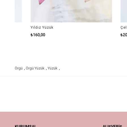
Yıldız Yüzük
Çelik Siya
₺160,00
₺200,00
Örgü
,
Örgü Yüzük
,
Yüzük
,
KURUMSAL
ALIŞVERİŞ