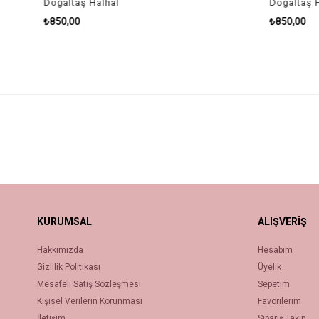
Doğaltaş Halhal
Doğaltaş Ha
₺850,00
₺850,00
KURUMSAL
ALIŞVERİŞ
Hakkımızda
Hesabım
Gizlilik Politikası
Üyelik
Mesafeli Satış Sözleşmesi
Sepetim
Kişisel Verilerin Korunması
Favorilerim
İletişim
Sipariş Takip