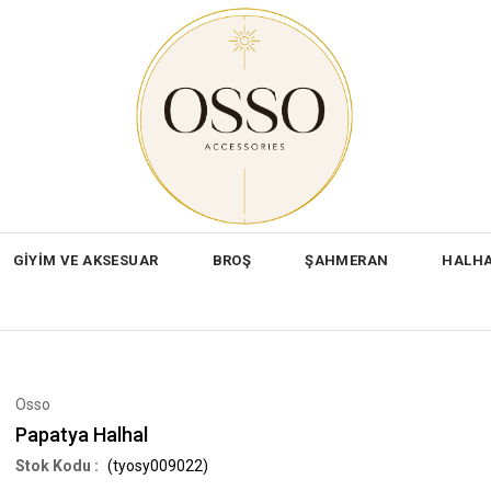
GİYİM VE AKSESUAR
BROŞ
ŞAHMERAN
HALH
Osso
Papatya Halhal
(tyosy009022)