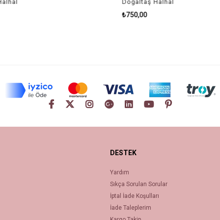
lhal
Doğaltaş Halhal
₺750,00
DESTEK
Yardım
Sıkça Sorulan Sorular
İptal İade Koşulları
İade Taleplerim
Kargo Takip