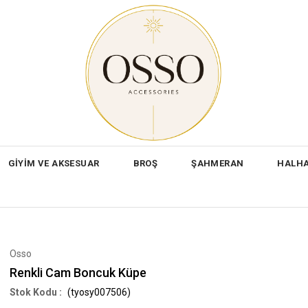
GİYİM VE AKSESUAR
BROŞ
ŞAHMERAN
HALH
Osso
Renkli Cam Boncuk Küpe
(tyosy007506)