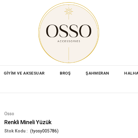
GİYİM VE AKSESUAR
BROŞ
ŞAHMERAN
HALH
Osso
Renkli Mineli Yüzük
(tyosy005786)