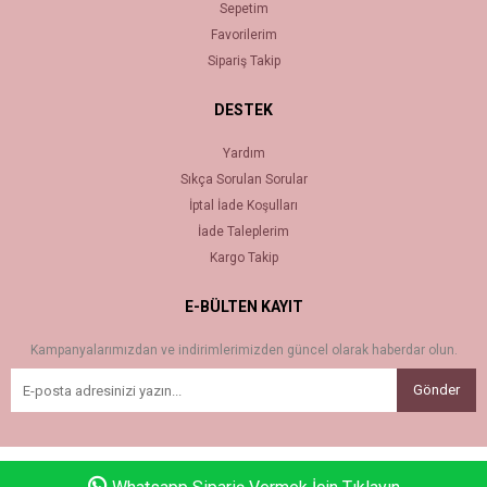
Sepetim
Favorilerim
Sipariş Takip
DESTEK
Yardım
Sıkça Sorulan Sorular
İptal İade Koşulları
İade Taleplerim
Kargo Takip
E-BÜLTEN KAYIT
Kampanyalarımızdan ve indirimlerimizden güncel olarak haberdar olun.
Gönder
Bu sitenin kurulumu
Keyo Digital
tarafından yapılmıştır.