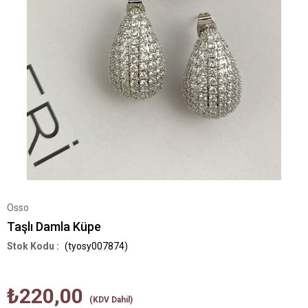
Osso
Taşlı Damla Küpe
(tyosy007874)
₺220,00
(KDV Dahil)