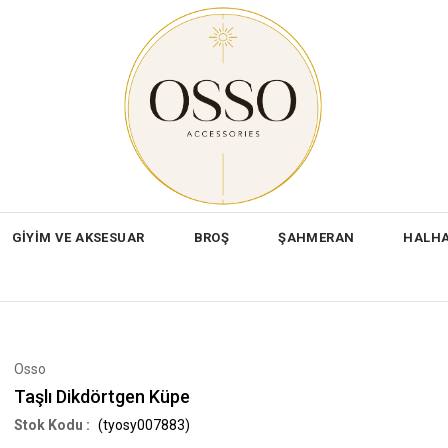
GİYİM VE AKSESUAR
BROŞ
ŞAHMERAN
HALH
Osso
Taşlı Dikdörtgen Küpe
(tyosy007883)