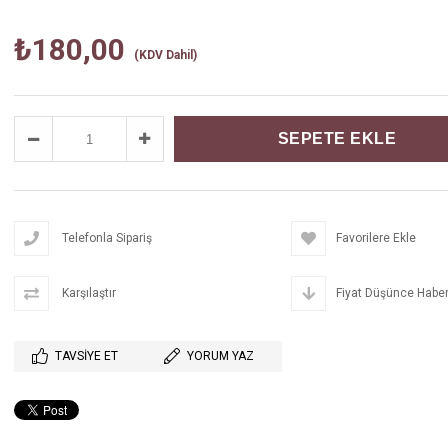
₺180,00
(KDV Dahil)
Telefonla Sipariş
Favorilere Ekle
Karşılaştır
Fiyat Düşünce Haber
TAVSIYE ET
YORUM YAZ