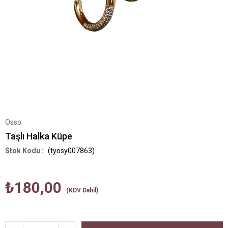
Osso
Taşlı Halka Küpe
(tyosy007863)
₺180,00
(KDV Dahil)