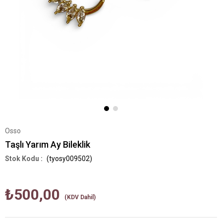
Osso
Taşlı Yarım Ay Bileklik
(tyosy009502)
₺500,00
(KDV Dahil)