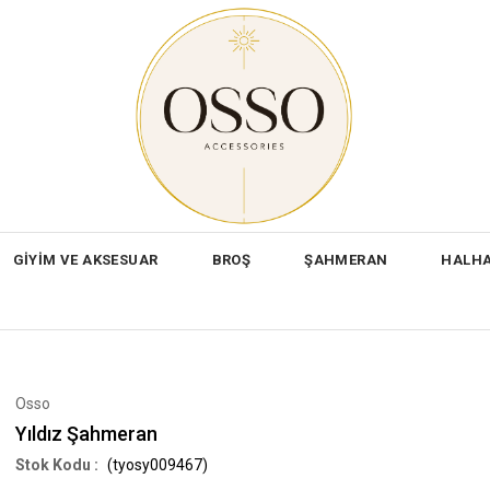
GİYİM VE AKSESUAR
BROŞ
ŞAHMERAN
HALH
Osso
Yıldız Şahmeran
(tyosy009467)