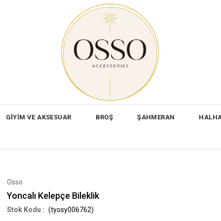
GİYİM VE AKSESUAR
BROŞ
ŞAHMERAN
HALH
Osso
Yoncalı Kelepçe Bileklik
(tyosy006762)