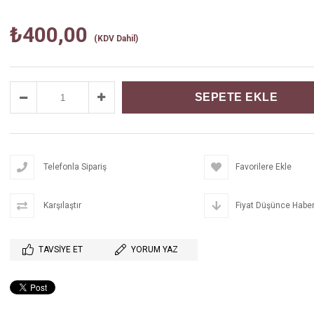
₺400,00
(KDV Dahil)
Telefonla Sipariş
Favorilere Ekle
Karşılaştır
Fiyat Düşünce Haber
TAVSIYE ET
YORUM YAZ